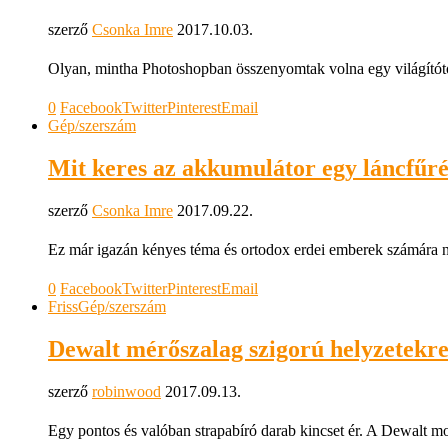
szerző
Csonka Imre
2017.10.03.
Olyan, mintha Photoshopban összenyomtak volna egy világítót
0
Facebook
Twitter
Pinterest
Email
Gép/szerszám
Mit keres az akkumulátor egy láncfűr
szerző
Csonka Imre
2017.09.22.
Ez már igazán kényes téma és ortodox erdei emberek számára n
0
Facebook
Twitter
Pinterest
Email
Friss
Gép/szerszám
Dewalt mérőszalag szigorú helyzetekr
szerző
robinwood
2017.09.13.
Egy pontos és valóban strapabíró darab kincset ér. A Dewalt mos