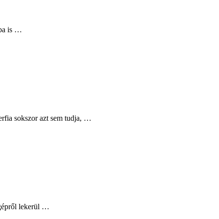
ba is …
rfia sokszor azt sem tudja, …
gépről lekerül …