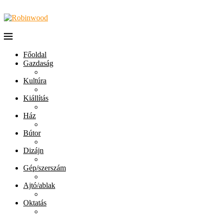
Főoldal
Gazdaság
Kultúra
Kiállítás
Ház
Bútor
Dizájn
Gép/szerszám
Ajtó/ablak
Oktatás