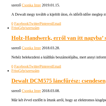
szerző
Csonka Imre
2019.01.15.
A Dewalt megy tovább a kijelölt úton, és időről-időre meglep
0
Facebook
Twitter
Pinterest
Email
Friss
Gép/szerszám
Holz-Handwerk, erről van itt nagyba’ 
szerző
Csonka Imre
2018.03.28.
Nehéz belekezdeni a kiállítás beszámolójába, mert annyi infor
0
Facebook
Twitter
Pinterest
Email
Friss
Gép/szerszám
Dewalt DCM575 láncfűrész: csendesen,
szerző
Csonka Imre
2018.03.08.
Már két évvel ezelőtt is írtunk arról, hogy az elektromos kisg