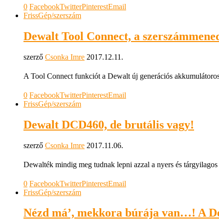
0
Facebook
Twitter
Pinterest
Email
Friss
Gép/szerszám
Dewalt Tool Connect, a szerszámmene
szerző
Csonka Imre
2017.12.11.
A Tool Connect funkciót a Dewalt új generációs akkumulátoros 
0
Facebook
Twitter
Pinterest
Email
Friss
Gép/szerszám
Dewalt DCD460, de brutális vagy!
szerző
Csonka Imre
2017.11.06.
Dewalték mindig meg tudnak lepni azzal a nyers és tárgyilagos m
0
Facebook
Twitter
Pinterest
Email
Friss
Gép/szerszám
Nézd má’, mekkora búrája van…! A De