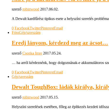
szerző
robinwood
2017.06.02.
A Dewalt kardfűrész tipikus esete a helyszíni szerelés problé
0
Facebook
Twitter
Pinterest
Email
Friss
Gép/szerszám
Eredj lányom, kérdezd meg az ácsot…
szerző
Csonka Imre
2017.05.24.
… ha arról kérdeznénk, hogy dolgoznának-e akkumulátoros sz
0
Facebook
Twitter
Pinterest
Email
Gép/szerszám
Dewalt ToughBox: ládák királya, királ
szerző
robinwood
2017.05.15.
Helyszíni szerelések esetében, főleg az építkezés kezdeti idősz