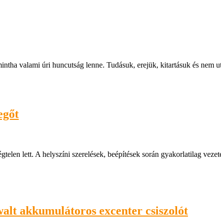
tha valami úri huncutság lenne. Tudásuk, erejük, kitartásuk és nem 
egőt
telen lett. A helyszíni szerelések, beépítések során gyakorlatilag vez
alt akkumulátoros excenter csiszolót