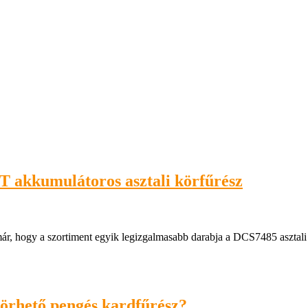
akkumulátoros asztali körfűrész
már, hogy a szortiment egyik legizgalmasabb darabja a DCS7485 asztali 
törhető pengés kardfűrész?