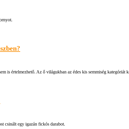
ornyot.
észben?
em is értelmezhető. Az ő világukban az édes kis semmiség kategóriát 
e
t csinált egy igazán fickós darabot.