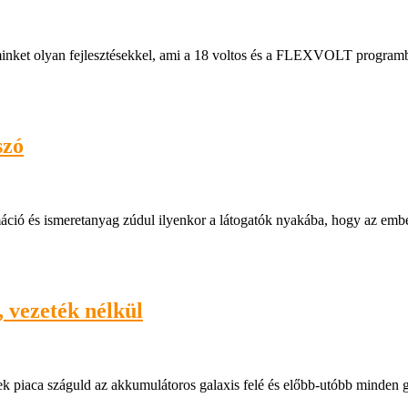
 minket olyan fejlesztésekkel, ami a 18 voltos és a FLEXVOLT program
szó
máció és ismeretanyag zúdul ilyenkor a látogatók nyakába, hogy az embe
 vezeték nélkül
épek piaca száguld az akkumulátoros galaxis felé és előbb-utóbb minden 