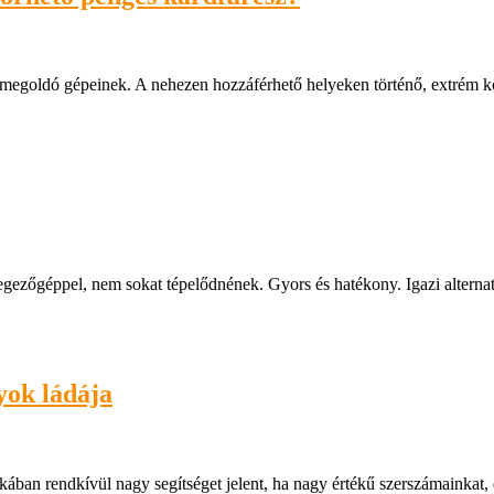
mamegoldó gépeinek. A nehezen hozzáférhető helyeken történő, extrém k
egezőgéppel, nem sokat tépelődnének. Gyors és hatékony. Igazi alte
yok ládája
akában rendkívül nagy segítséget jelent, ha nagy értékű szerszámainkat