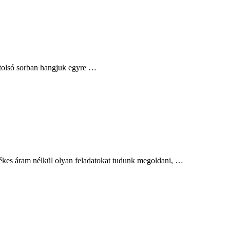
utolsó sorban hangjuk egyre …
etékes áram nélkül olyan feladatokat tudunk megoldani, …