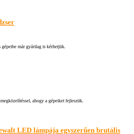
dzser
gépeibe már gyárilag is kérhetjük.
egközelítéssel, ahogy a gépeiket fejlesztik.
walt LED lámpája egyszerűen brutális