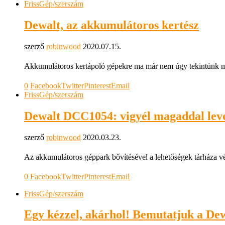
Friss
Gép/szerszám
Dewalt, az akkumulátoros kertész
szerző
robinwood
2020.07.15.
Akkumulátoros kertápoló gépekre ma már nem úgy tekintünk min
0
Facebook
Twitter
Pinterest
Email
Friss
Gép/szerszám
Dewalt DCC1054: vigyél magaddal lev
szerző
robinwood
2020.03.23.
Az akkumulátoros géppark bővítésével a lehetőségek tárháza vég
0
Facebook
Twitter
Pinterest
Email
Friss
Gép/szerszám
Egy kézzel, akárhol! Bemutatjuk a Dew