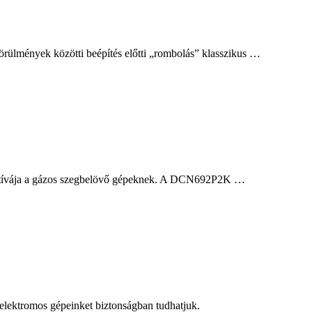
örülmények közötti beépítés előtti „rombolás” klasszikus …
rnatívája a gázos szegbelövő gépeknek. A DCN692P2K …
, elektromos gépeinket biztonságban tudhatjuk.