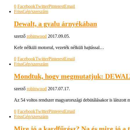
0
Facebook
Twitter
Pinterest
Email
Friss
Gép/szerszám
Dewalt, a gyalu árnyékában
szerző
robinwood
2017.09.05.
Kefe nélküli motorral, vezeték nélküli hajtással…
0
Facebook
Twitter
Pinterest
Email
Friss
Gép/szerszám
Mondtuk, hogy megmutatjuk: DEWALT 
szerző
robinwood
2017.07.17.
Az 54 voltos rendszer magyarországi debütálásakor is látszott 
0
Facebook
Twitter
Pinterest
Email
Friss
Gép/szerszám
Mire jó a kardfűrész? Na és mire jó a 