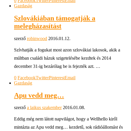
0
Facebook
Twitter
Pinterest
Email
Gazdaság
Szlovákiában támogatják a
melegházasítást
szerző
robinwood
2016.01.12.
Szívhatják a fogukat most azon szlovákiai lakosok, akik a
múltban családi házuk szigetelésébe kezdtek és 2014
december 31-ig bezárólag be is fejezték azt. …
0
Facebook
Twitter
Pinterest
Email
Gazdaság
Apu vedd meg…
szerző
a laikus szakember
2016.01.08.
Eddig még nem látott napvilágot, hogy a Wellhello kiről
mintázta az Apu vedd meg… kezdetű, sok rádióállomást és