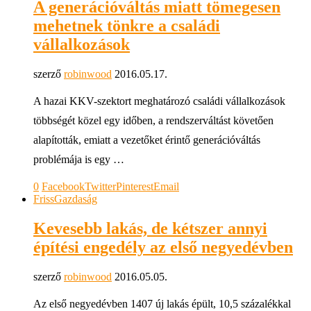
A generációváltás miatt tömegesen
mehetnek tönkre a családi
vállalkozások
szerző
robinwood
2016.05.17.
A hazai KKV-szektort meghatározó családi vállalkozások
többségét közel egy időben, a rendszerváltást követően
alapították, emiatt a vezetőket érintő generációváltás
problémája is egy …
0
Facebook
Twitter
Pinterest
Email
Friss
Gazdaság
Kevesebb lakás, de kétszer annyi
építési engedély az első negyedévben
szerző
robinwood
2016.05.05.
Az első negyedévben 1407 új lakás épült, 10,5 százalékkal