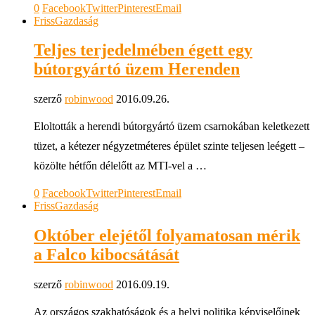
0
Facebook
Twitter
Pinterest
Email
Friss
Gazdaság
Teljes terjedelmében égett egy
bútorgyártó üzem Herenden
szerző
robinwood
2016.09.26.
Eloltották a herendi bútorgyártó üzem csarnokában keletkezett
tüzet, a kétezer négyzetméteres épület szinte teljesen leégett –
közölte hétfőn délelőtt az MTI-vel a …
0
Facebook
Twitter
Pinterest
Email
Friss
Gazdaság
Október elejétől folyamatosan mérik
a Falco kibocsátását
szerző
robinwood
2016.09.19.
Az országos szakhatóságok és a helyi politika képviselőinek