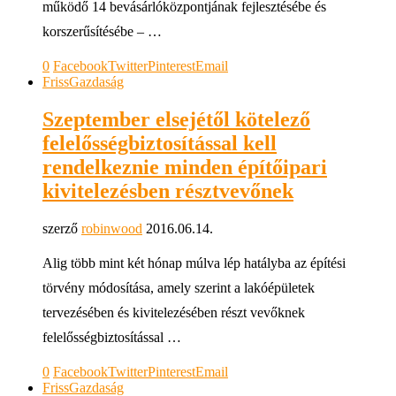
működő 14 bevásárlóközpontjának fejlesztésébe és
korszerűsítésébe – …
0
Facebook
Twitter
Pinterest
Email
Friss
Gazdaság
Szeptember elsejétől kötelező
felelősségbiztosítással kell
rendelkeznie minden építőipari
kivitelezésben résztvevőnek
szerző
robinwood
2016.06.14.
Alig több mint két hónap múlva lép hatályba az építési
törvény módosítása, amely szerint a lakóépületek
tervezésében és kivitelezésében részt vevőknek
felelősségbiztosítással …
0
Facebook
Twitter
Pinterest
Email
Friss
Gazdaság