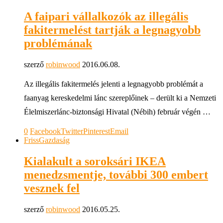
A faipari vállalkozók az illegális
fakitermelést tartják a legnagyobb
problémának
szerző
robinwood
2016.06.08.
Az illegális fakitermelés jelenti a legnagyobb problémát a
faanyag kereskedelmi lánc szereplőinek – derült ki a Nemzeti
Élelmiszerlánc-biztonsági Hivatal (Nébih) február végén …
0
Facebook
Twitter
Pinterest
Email
Friss
Gazdaság
Kialakult a soroksári IKEA
menedzsmentje, további 300 embert
vesznek fel
szerző
robinwood
2016.05.25.