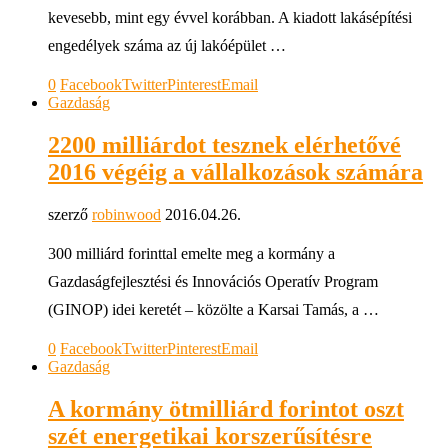
kevesebb, mint egy évvel korábban. A kiadott lakásépítési
engedélyek száma az új lakóépület …
0
Facebook
Twitter
Pinterest
Email
Gazdaság
2200 milliárdot tesznek elérhetővé
2016 végéig a vállalkozások számára
szerző
robinwood
2016.04.26.
300 milliárd forinttal emelte meg a kormány a
Gazdaságfejlesztési és Innovációs Operatív Program
(GINOP) idei keretét – közölte a Karsai Tamás, a …
0
Facebook
Twitter
Pinterest
Email
Gazdaság
A kormány ötmilliárd forintot oszt
szét energetikai korszerűsítésre