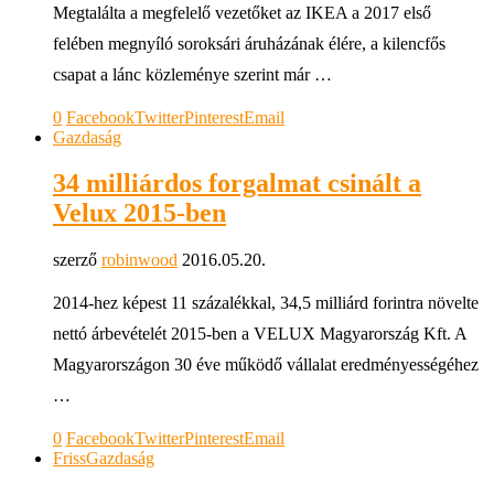
Megtalálta a megfelelő vezetőket az IKEA a 2017 első
felében megnyíló soroksári áruházának élére, a kilencfős
csapat a lánc közleménye szerint már …
0
Facebook
Twitter
Pinterest
Email
Gazdaság
34 milliárdos forgalmat csinált a
Velux 2015-ben
szerző
robinwood
2016.05.20.
2014-hez képest 11 százalékkal, 34,5 milliárd forintra növelte
nettó árbevételét 2015-ben a VELUX Magyarország Kft. A
Magyarországon 30 éve működő vállalat eredményességéhez
…
0
Facebook
Twitter
Pinterest
Email
Friss
Gazdaság