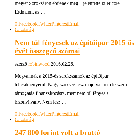
melyet Soroksáron építenek meg – jelentette ki Nicole
Erdmann, az …
0
Facebook
Twitter
Pinterest
Email
Gazdaság
Nem túl fényesek az építőipar 2015-ös
évét összegző számai
szerző
robinwood
2016.02.26.
Megvannak a 2015-ös sarokszámok az építőipar
teljesítményéről. Nagy szükség lesz majd valami életszerű
támogatás-finanszírozásra, mert nem túl fényes a
bizonyítvány. Nem lesz …
0
Facebook
Twitter
Pinterest
Email
Gazdaság
247 800 forint volt a bruttó