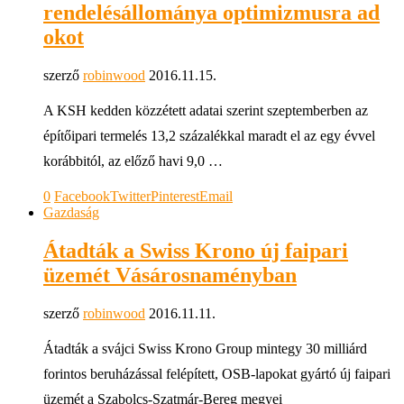
rendelésállománya optimizmusra ad
okot
szerző
robinwood
2016.11.15.
A KSH kedden közzétett adatai szerint szeptemberben az
építőipari termelés 13,2 százalékkal maradt el az egy évvel
korábbitól, az előző havi 9,0 …
0
Facebook
Twitter
Pinterest
Email
Gazdaság
Átadták a Swiss Krono új faipari
üzemét Vásárosnaményban
szerző
robinwood
2016.11.11.
Átadták a svájci Swiss Krono Group mintegy 30 milliárd
forintos beruházással felépített, OSB-lapokat gyártó új faipari
üzemét a Szabolcs-Szatmár-Bereg megyei