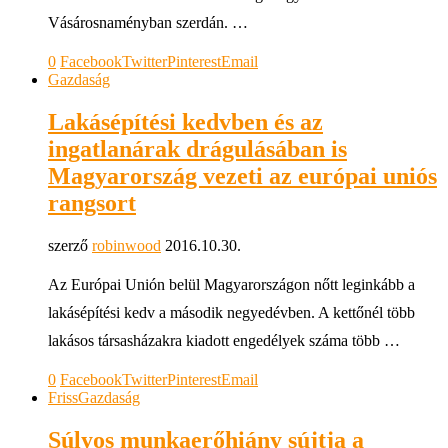
Vásárosnaményban szerdán. …
0
Facebook
Twitter
Pinterest
Email
Gazdaság
Lakásépítési kedvben és az
ingatlanárak drágulásában is
Magyarország vezeti az európai uniós
rangsort
szerző
robinwood
2016.10.30.
Az Európai Unión belül Magyarországon nőtt leginkább a
lakásépítési kedv a második negyedévben. A kettőnél több
lakásos társasházakra kiadott engedélyek száma több …
0
Facebook
Twitter
Pinterest
Email
Friss
Gazdaság
Súlyos munkaerőhiány sújtja a