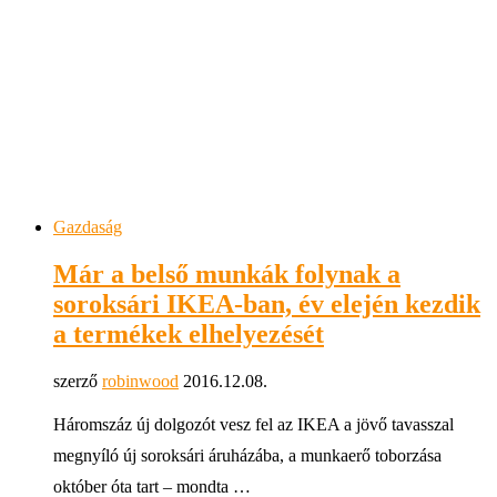
Gazdaság
Már a belső munkák folynak a
soroksári IKEA-ban, év elején kezdik
a termékek elhelyezését
szerző
robinwood
2016.12.08.
Háromszáz új dolgozót vesz fel az IKEA a jövő tavasszal
megnyíló új soroksári áruházába, a munkaerő toborzása
október óta tart – mondta …