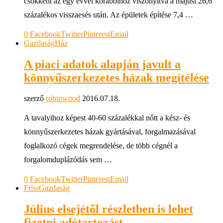
csökkent az egy évvel korábbihoz viszonyítva a májusi 26,6
százalékos visszaesés után. Az épületek építése 7,4 …
0
Facebook
Twitter
Pinterest
Email
Gazdaság
Ház
A piaci adatok alapján javult a
könnyűszerkezetes házak megítélése
szerző
robinwood
2016.07.18.
A tavalyihoz képest 40-60 százalékkal nőtt a kész- és
könnyűszerkezetes házak gyártásával, forgalmazásával
foglalkozó cégek megrendelése, de több cégnél a
forgalomduplázódás sem …
0
Facebook
Twitter
Pinterest
Email
Friss
Gazdaság
Július elsejétől részletben is lehet
fizetni adótartozást