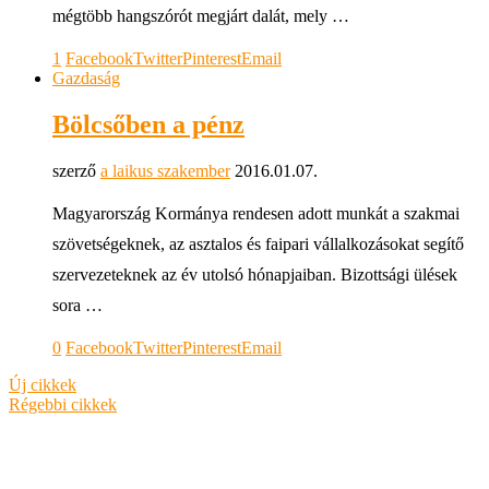
mégtöbb hangszórót megjárt dalát, mely …
1
Facebook
Twitter
Pinterest
Email
Gazdaság
Bölcsőben a pénz
szerző
a laikus szakember
2016.01.07.
Magyarország Kormánya rendesen adott munkát a szakmai
szövetségeknek, az asztalos és faipari vállalkozásokat segítő
szervezeteknek az év utolsó hónapjaiban. Bizottsági ülések
sora …
0
Facebook
Twitter
Pinterest
Email
Új cikkek
Régebbi cikkek