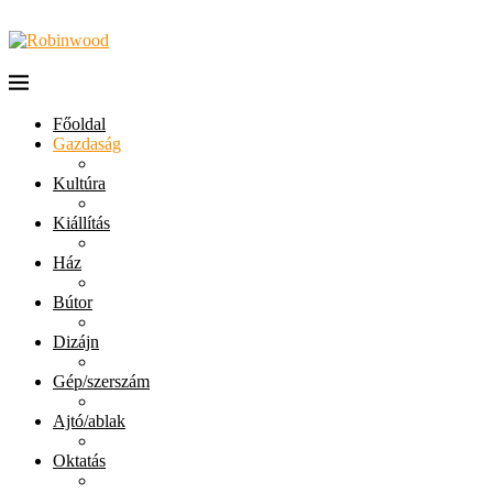
Főoldal
Gazdaság
Kultúra
Kiállítás
Ház
Bútor
Dizájn
Gép/szerszám
Ajtó/ablak
Oktatás