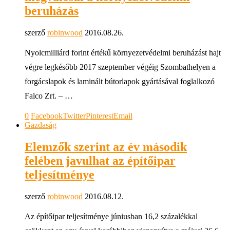
beruházás
szerző
robinwood
2016.08.26.
Nyolcmilliárd forint értékű környezetvédelmi beruházást hajt
végre legkésőbb 2017 szeptember végéig Szombathelyen a
forgácslapok és laminált bútorlapok gyártásával foglalkozó
Falco Zrt. – …
0
Facebook
Twitter
Pinterest
Email
Gazdaság
Elemzők szerint az év második
felében javulhat az építőipar
teljesítménye
szerző
robinwood
2016.08.12.
Az építőipar teljesítménye júniusban 16,2 százalékkal