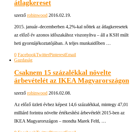
átlagkereset
szerző
robinwood
2016.02.19.
2015. január–decemberben 4,2%-kal nőttek az átlagkeresetek
az előző év azonos időszakához viszonyítva – áll a KSH múlt
heti gyorstájékoztatójában. A teljes munkaidőben …
0
Facebook
Twitter
Pinterest
Email
Gazdaság
Csaknem 15 százalékkal növelte
árbevételét az IKEA Magyarországon
szerző
robinwood
2016.02.08.
Az előző üzleti évhez képest 14,6 százalékkal, mintegy 47,01
milliárd forintra növelte értékesítési árbevételét 2015-ben az
IKEA Magyarországon – mondta Marek Feltl, …