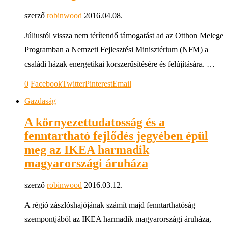
szerző
robinwood
2016.04.08.
Júliustól vissza nem térítendő támogatást ad az Otthon Melege
Programban a Nemzeti Fejlesztési Minisztérium (NFM) a
családi házak energetikai korszerűsítésére és felújítására. …
0
Facebook
Twitter
Pinterest
Email
Gazdaság
A környezettudatosság és a
fenntartható fejlődés jegyében épül
meg az IKEA harmadik
magyarországi áruháza
szerző
robinwood
2016.03.12.
A régió zászlóshajójának számít majd fenntarthatóság
szempontjából az IKEA harmadik magyarországi áruháza,