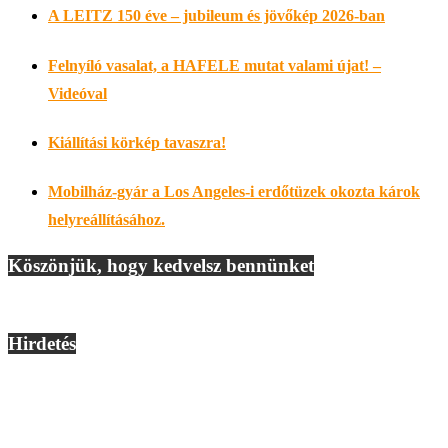
A LEITZ 150 éve – jubileum és jövőkép 2026-ban
Felnyíló vasalat, a HAFELE mutat valami újat! –
Videóval
Kiállítási körkép tavaszra!
Mobilház-gyár a Los Angeles-i erdőtüzek okozta károk
helyreállításához.
Köszönjük, hogy kedvelsz bennünket
Hirdetés