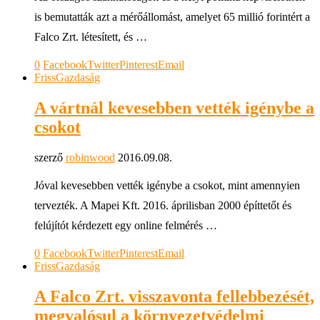
is bemutatták azt a mérőállomást, amelyet 65 millió forintért a
Falco Zrt. létesített, és …
0
Facebook
Twitter
Pinterest
Email
Friss
Gazdaság
A vártnál kevesebben vették igénybe a
csokot
szerző
robinwood
2016.09.08.
Jóval kevesebben vették igénybe a csokot, mint amennyien
tervezték. A Mapei Kft. 2016. áprilisban 2000 építtetőt és
felújítót kérdezett egy online felmérés …
0
Facebook
Twitter
Pinterest
Email
Friss
Gazdaság
A Falco Zrt. visszavonta fellebbezését,
megvalósul a környezetvédelmi