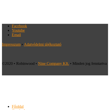
Facebook
Youtube
Email
Impresszum
•
Adatvédelmi tájékoztató
©2020 • Robinwood •
Nine Company Kft.
• Minden jog fenntartva
Főoldal