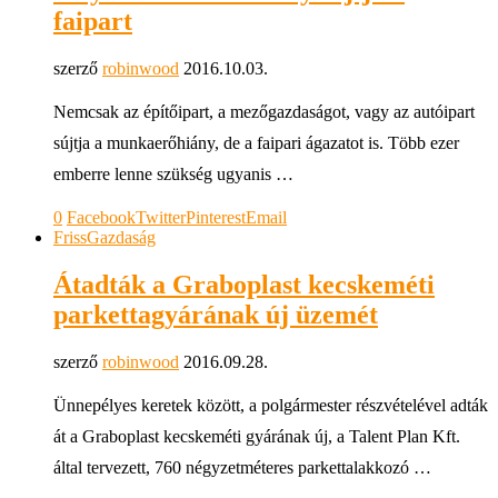
faipart
szerző
robinwood
2016.10.03.
Nemcsak az építőipart, a mezőgazdaságot, vagy az autóipart
sújtja a munkaerőhiány, de a faipari ágazatot is. Több ezer
emberre lenne szükség ugyanis …
0
Facebook
Twitter
Pinterest
Email
Friss
Gazdaság
Átadták a Graboplast kecskeméti
parkettagyárának új üzemét
szerző
robinwood
2016.09.28.
Ünnepélyes keretek között, a polgármester részvételével adták
át a Graboplast kecskeméti gyárának új, a Talent Plan Kft.
által tervezett, 760 négyzetméteres parkettalakkozó …