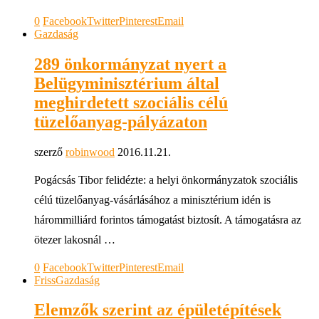
0
Facebook
Twitter
Pinterest
Email
Gazdaság
289 önkormányzat nyert a
Belügyminisztérium által
meghirdetett szociális célú
tüzelőanyag-pályázaton
szerző
robinwood
2016.11.21.
Pogácsás Tibor felidézte: a helyi önkormányzatok szociális
célú tüzelőanyag-vásárlásához a minisztérium idén is
hárommilliárd forintos támogatást biztosít. A támogatásra az
ötezer lakosnál …
0
Facebook
Twitter
Pinterest
Email
Friss
Gazdaság
Elemzők szerint az épületépítések