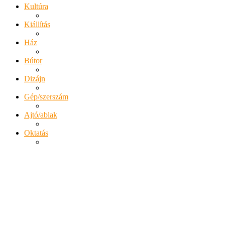
Kultúra
Kiállítás
Ház
Bútor
Dizájn
Gép/szerszám
Ajtó/ablak
Oktatás