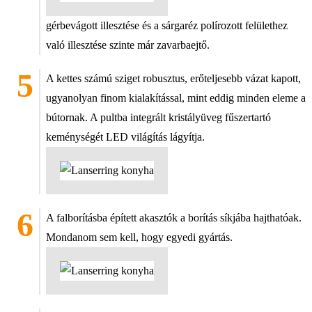
gérbevágott illesztése és a sárgaréz polírozott felülethez
való illesztése szinte már zavarbaejtő.
A kettes számú sziget robusztus, erőteljesebb vázat kapott,
ugyanolyan finom kialakítással, mint eddig minden eleme a
bútornak. A pultba integrált kristályüveg fűszertartó
keménységét LED világítás lágyítja.
A falborításba épített akasztók a borítás síkjába hajthatóak.
Mondanom sem kell, hogy egyedi gyártás.