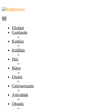
Főoldal
Gazdaság
Kultúra
Kiállítás
Ház
Bútor
Dizájn
Gép/szerszám
Ajtó/ablak
Oktatás