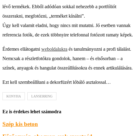
lévő termékek. Ebből adódóan sokkal nehezebb a portfóliót
összerakni, megfotózni, „terméket kínálni”.
Úgy kell valamit eladni, hogy nincs mit mutatni. Jó esetben vannak
referencia fotók, de ezek többnyire telefonnal fotózott ramaty képek.
Érdemes ellátogatni
weboldalukra
és tanulmányozni a profi tálalást.
Nemcsak a részletfotókra gondolok, hanem – és elsősorban – a
színek, anyagok és hangulat összeállításokra és ennek artikulálására.
Ezt kell szembeállítani a dekorfüzért lóbáló asztalossal…
KONYHA
LANSERRING
Ez is érdekes lehet számodra
Szép kis beton