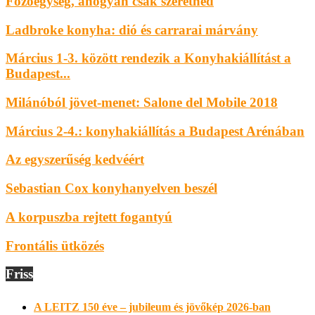
Főzőegység, ahogyan csak szeretnéd
Ladbroke konyha: dió és carrarai márvány
Március 1-3. között rendezik a Konyhakiállítást a
Budapest...
Milánóból jövet-menet: Salone del Mobile 2018
Március 2-4.: konyhakiállítás a Budapest Arénában
Az egyszerűség kedvéért
Sebastian Cox konyhanyelven beszél
A korpuszba rejtett fogantyú
Frontális ütközés
Friss
A LEITZ 150 éve – jubileum és jövőkép 2026-ban