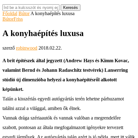
Keresés
Főoldal
Bútor
A konyhaépítés luxusa
Bútor
Friss
A konyhaépítés luxusa
szerző
robinwood
2018.02.22.
A brit építészek által jegyzett (Andrew Hays és Kimm Kovac,
valamint Bernd és Johann Radaschitz testvérek) Lanserring
stúdió új dimenzióba helyezi a konyhaépítésről alkotott
képünket.
Talán a kisszériás egyedi autógyártás terén lehetne párhuzamot
találni azzal a világgal, amiben ők élnek.
Vannak drága szériaautók és vannak valóban a megrendelőre
szabott, pontosan az általa megfogalmazott igényekre tervezett
egyedi járművek. Az autógyártás talán azért is jó példa, mert itt válik