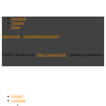
Facebook
Youtube
Email
Impresszum
•
Adatvédelmi tájékoztató
©2020 • Robinwood •
Nine Company Kft.
• Minden jog fenntartva
Főoldal
Gazdaság