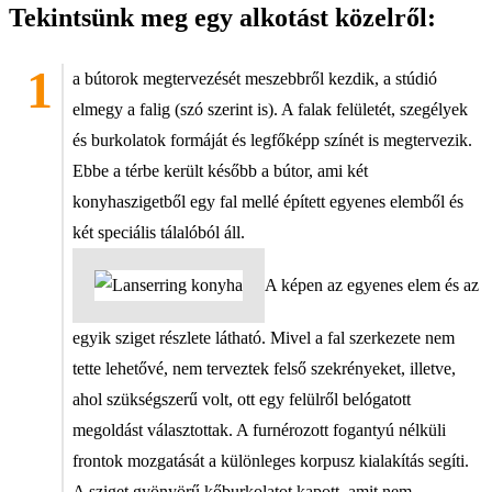
Tekintsünk meg egy alkotást közelről:
a bútorok megtervezését meszebbről kezdik, a stúdió
elmegy a falig (szó szerint is). A falak felületét, szegélyek
és burkolatok formáját és legfőképp színét is megtervezik.
Ebbe a térbe került később a bútor, ami két
konyhaszigetből egy fal mellé épített egyenes elemből és
két speciális tálalóból áll.
A képen az egyenes elem és az
egyik sziget részlete látható. Mivel a fal szerkezete nem
tette lehetővé, nem terveztek felső szekrényeket, illetve,
ahol szükségszerű volt, ott egy felülről belógatott
megoldást választottak. A furnérozott fogantyú nélküli
frontok mozgatását a különleges korpusz kialakítás segíti.
A sziget gyönyörű kőburkolatot kapott, amit nem