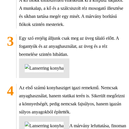
A kő blokk tömbszerűen emelkedik ki a korpusz síkjából.
A munkalap, a kő és a szálcsiszolt réz mosogató illesztése
és síkban tartása megér egy misét. A márvány borítású
fiókok szintén mesteriek.
Egy szó erejéig álljunk csak meg az üveg tálaló előtt. A
fogantyúk és az anyaghasználat, az üveg és a réz
beemelése szintén hibátlan.
Az első számú konyhasziget igazi remekmű. Nemcsak
anyaghasználat, hanem statikai terén is. Sikerült megőrizni
a könnyedségét, pedig nemcsak fajsúlyos, hanem igazán
súlyos anyagokból építették.
A márvány lefuttatása, finoman