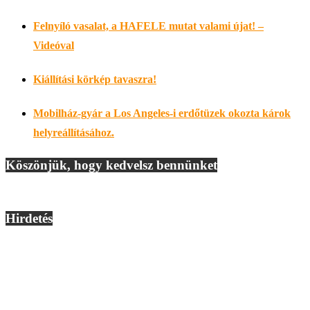
Felnyíló vasalat, a HAFELE mutat valami újat! –
Videóval
Kiállítási körkép tavaszra!
Mobilház-gyár a Los Angeles-i erdőtüzek okozta károk
helyreállításához.
Köszönjük, hogy kedvelsz bennünket
Hirdetés