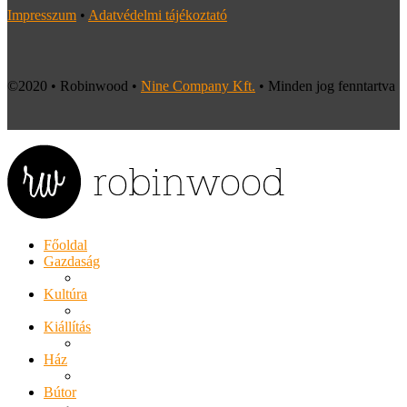
Impresszum
•
Adatvédelmi tájékoztató
©2020 • Robinwood •
Nine Company Kft.
• Minden jog fenntartva
Főoldal
Gazdaság
Kultúra
Kiállítás
Ház
Bútor