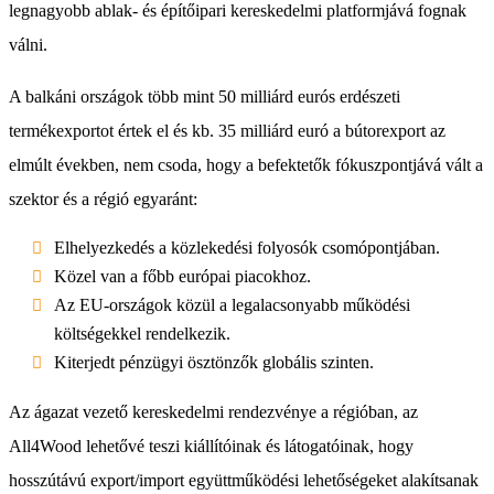
legnagyobb ablak- és építőipari kereskedelmi platformjává fognak
válni.
A balkáni országok több mint 50 milliárd eurós erdészeti
termékexportot értek el és kb. 35 milliárd euró a bútorexport az
elmúlt években, nem csoda, hogy a befektetők fókuszpontjává vált a
szektor és a régió egyaránt:
Elhelyezkedés a közlekedési folyosók csomópontjában.
Közel van a főbb európai piacokhoz.
Az EU-országok közül a legalacsonyabb működési
költségekkel rendelkezik.
Kiterjedt pénzügyi ösztönzők globális szinten.
Az ágazat vezető kereskedelmi rendezvénye a régióban, az
All4Wood lehetővé teszi kiállítóinak és látogatóinak, hogy
hosszútávú export/import együttműködési lehetőségeket alakítsanak