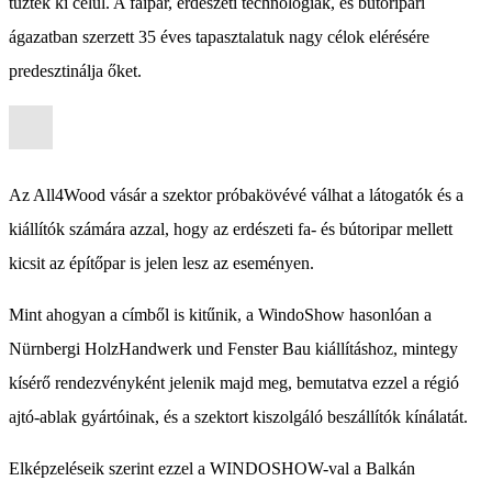
tűzték ki célul. A faipar, erdészeti technológiák, és bútoripari
ágazatban szerzett 35 éves tapasztalatuk nagy célok elérésére
predesztinálja őket.
Az All4Wood vásár a szektor próbakövévé válhat a látogatók és a
kiállítók számára azzal, hogy az erdészeti fa- és bútoripar mellett
kicsit az építőpar is jelen lesz az eseményen.
Mint ahogyan a címből is kitűnik, a WindoShow hasonlóan a
Nürnbergi HolzHandwerk und Fenster Bau kiállításhoz, mintegy
kísérő rendezvényként jelenik majd meg, bemutatva ezzel a régió
ajtó-ablak gyártóinak, és a szektort kiszolgáló beszállítók kínálatát.
Elképzeléseik szerint ezzel a WINDOSHOW-val a Balkán