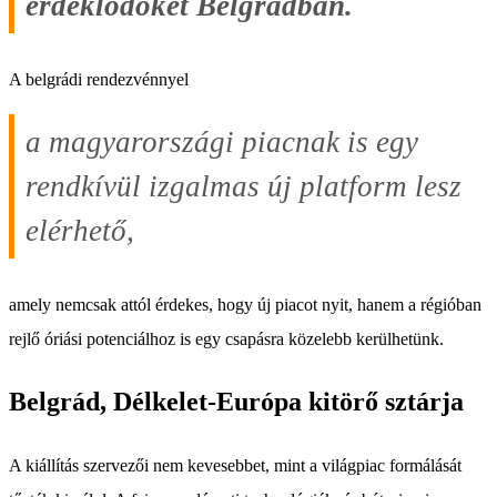
érdeklődőket Belgrádban.
A belgrádi rendezvénnyel
a magyarországi piacnak is egy
rendkívül izgalmas új platform lesz
elérhető,
amely nemcsak attól érdekes, hogy új piacot nyit, hanem a régióban
rejlő óriási potenciálhoz is egy csapásra közelebb kerülhetünk.
Belgrád, Délkelet-Európa kitörő sztárja
A kiállítás szervezői nem kevesebbet, mint a világpiac formálását