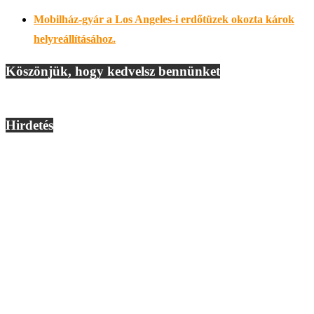
Mobilház-gyár a Los Angeles-i erdőtüzek okozta károk
helyreállításához.
Köszönjük, hogy kedvelsz bennünket
Hirdetés