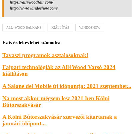
https://all4woodfair.com/
http://www.windoshow.com/
ALL4WOOD BALKANS
KIÁLLÍTÁS
WINDOSHOW
Ez is érdekes lehet számodra
Tavaszi programok asztalosoknak!
Faipari technológiák az All4Wood Varsó 2024
kiállításon
A Salone del Mobile új időpontja: 2021 szeptember...
Na most akkor mégsem lesz 2021-ben Kölni
Bútorszakvásár
A Kölni Bútorszakvásár szervezői kitartanak a
januári időpont...