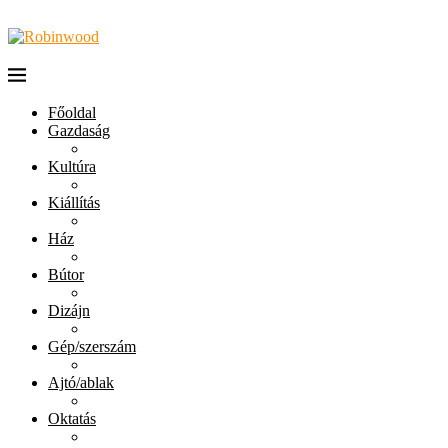
Főoldal
Gazdaság
Kultúra
Kiállítás
Ház
Bútor
Dizájn
Gép/szerszám
Ajtó/ablak
Oktatás