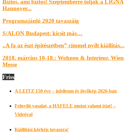
Biztos, ami biztos! Szeptemberre tolják a LIGNA
Hannover...
Programajánló 2020 tavaszáig
S/ALON Budapest: kicsit más…
„A fa az észt építészetben” címmel nyílt kiállítás...
2018. március 10-18.: Wohnen & Interieur, Wien
Messe
Friss
A LEITZ 150 éve – jubileum és jövőkép 2026-ban
Felnyíló vasalat, a HAFELE mutat valami újat! –
Videóval
Kiállítási körkép tavaszra!