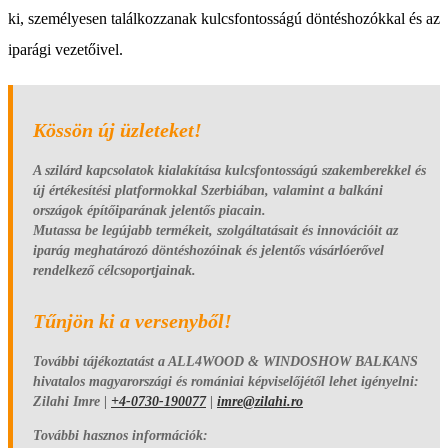
ki, személyesen találkozzanak kulcsfontosságú döntéshozókkal és az
iparági vezetőivel.
Kössön új üzleteket!
A szilárd kapcsolatok kialakítása kulcsfontosságú szakemberekkel és
új értékesítési platformokkal Szerbiában, valamint a balkáni
országok építőiparának jelentős piacain.
Mutassa be legújabb termékeit, szolgáltatásait és innovációit az
iparág meghatározó döntéshozóinak és jelentős vásárlóerővel
rendelkező célcsoportjainak.
Tűnjön ki a versenyből!
További tájékoztatást a ALL4WOOD & WINDOSHOW BALKANS
hivatalos magyarországi és romániai képviselőjétől lehet igényelni:
Zilahi Imre |
+4-0730-190077
|
imre@zilahi.ro
További hasznos információk: