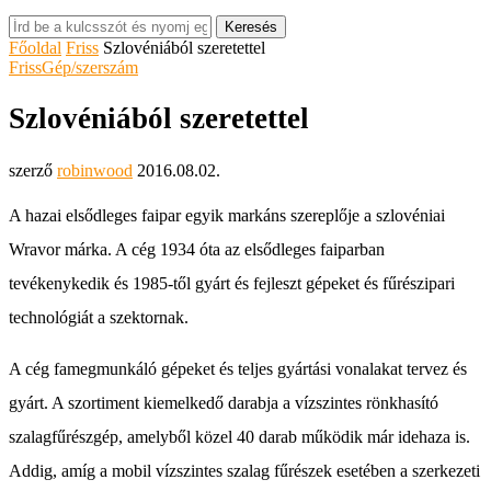
Keresés
Főoldal
Friss
Szlovéniából szeretettel
Friss
Gép/szerszám
Szlovéniából szeretettel
szerző
robinwood
2016.08.02.
A hazai elsődleges faipar egyik markáns szereplője a szlovéniai
Wravor márka. A cég 1934 óta az elsődleges faiparban
tevékenykedik és 1985-től gyárt és fejleszt gépeket és fűrészipari
technológiát a szektornak.
A cég famegmunkáló gépeket és teljes gyártási vonalakat tervez és
gyárt. A szortiment kiemelkedő darabja a vízszintes rönkhasító
szalagfűrészgép, amelyből közel 40 darab működik már idehaza is.
Addig, amíg a mobil vízszintes szalag fűrészek esetében a szerkezeti