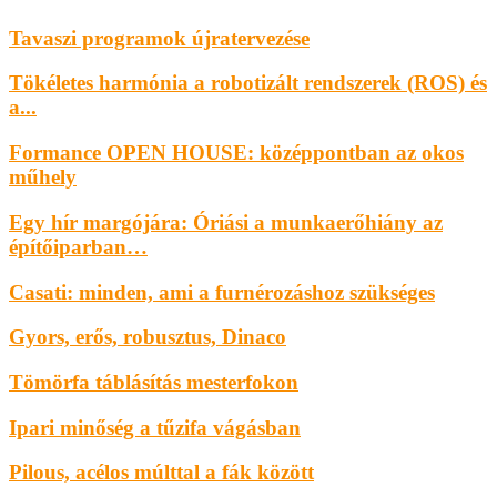
Tavaszi programok újratervezése
Tökéletes harmónia a robotizált rendszerek (ROS) és
a...
Formance OPEN HOUSE: középpontban az okos
műhely
Egy hír margójára: Óriási a munkaerőhiány az
építőiparban…
Casati: minden, ami a furnérozáshoz szükséges
Gyors, erős, robusztus, Dinaco
Tömörfa táblásítás mesterfokon
Ipari minőség a tűzifa vágásban
Pilous, acélos múlttal a fák között