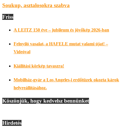
Soukup, asztalosokra szabva
Friss
A LEITZ 150 éve – jubileum és jövőkép 2026-ban
Felnyíló vasalat, a HAFELE mutat valami újat! –
Videóval
Kiállítási körkép tavaszra!
Mobilház-gyár a Los Angeles-i erdőtüzek okozta károk
helyreállításához.
Köszönjük, hogy kedvelsz bennünket
Hirdetés