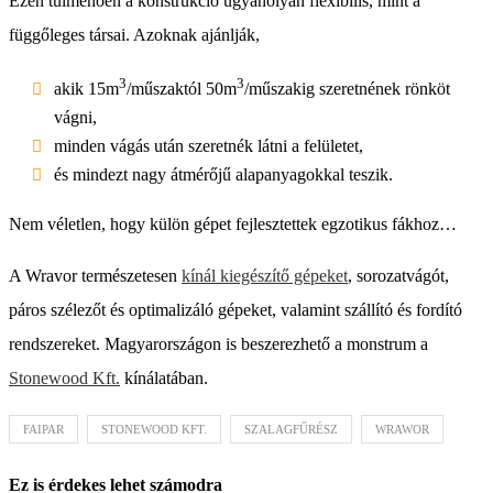
Ezen túlmenően a konstrukció ugyanolyan flexibilis, mint a
függőleges társai. Azoknak ajánlják,
3
3
akik 15m
/műszaktól 50m
/műszakig szeretnének rönköt
vágni,
minden vágás után szeretnék látni a felületet,
és mindezt nagy átmérőjű alapanyagokkal teszik.
Nem véletlen, hogy külön gépet fejlesztettek egzotikus fákhoz…
A Wravor természetesen
kínál kiegészítő gépeket
, sorozatvágót,
páros szélezőt és optimalizáló gépeket, valamint szállító és fordító
rendszereket. Magyarországon is beszerezhető a monstrum a
Stonewood Kft.
kínálatában.
FAIPAR
STONEWOOD KFT.
SZALAGFŰRÉSZ
WRAWOR
Ez is érdekes lehet számodra