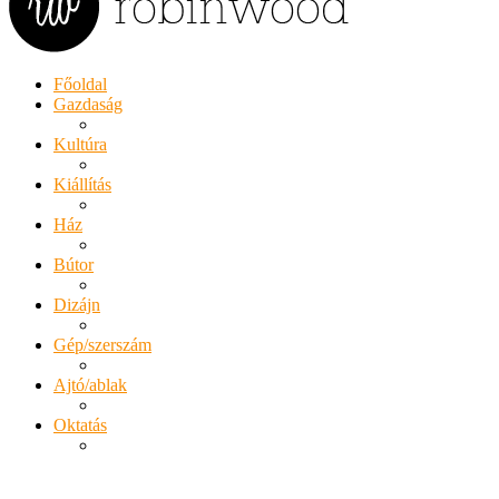
Főoldal
Gazdaság
Kultúra
Kiállítás
Ház
Bútor
Dizájn
Gép/szerszám
Ajtó/ablak
Oktatás