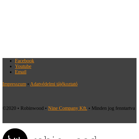
Facebook
Youtube
Email
Impresszum
•
Adatvédelmi tájékoztató
©2020 • Robinwood •
Nine Company Kft.
• Minden jog fenntartva