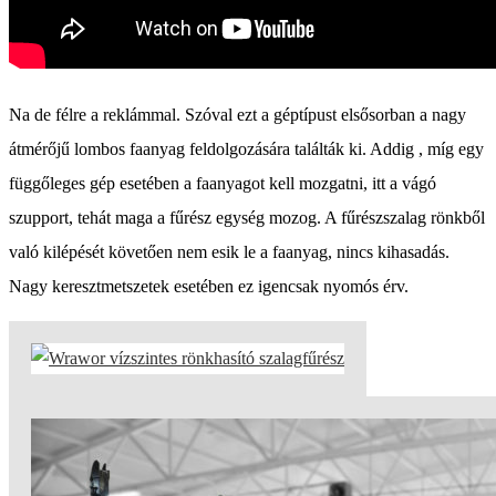
Na de félre a reklámmal. Szóval ezt a géptípust elsősorban a nagy
átmérőjű lombos faanyag feldolgozására találták ki. Addig , míg egy
függőleges gép esetében a faanyagot kell mozgatni, itt a vágó
szupport, tehát maga a fűrész egység mozog. A fűrészszalag rönkből
való kilépését követően nem esik le a faanyag, nincs kihasadás.
Nagy keresztmetszetek esetében ez igencsak nyomós érv.