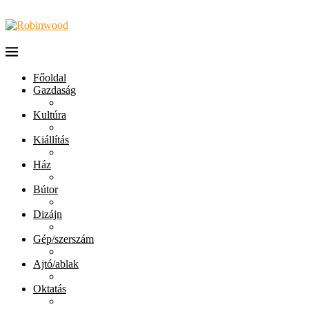
Főoldal
Gazdaság
Kultúra
Kiállítás
Ház
Bútor
Dizájn
Gép/szerszám
Ajtó/ablak
Oktatás