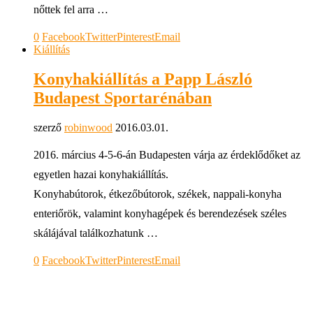
nőttek fel arra …
0
Facebook
Twitter
Pinterest
Email
Kiállítás
Konyhakiállítás a Papp László
Budapest Sportarénában
szerző
robinwood
2016.03.01.
2016. március 4-5-6-án Budapesten várja az érdeklődőket az
egyetlen hazai konyhakiállítás.
Konyhabútorok, étkezőbútorok, székek, nappali-konyha
enteriőrök, valamint konyhagépek és berendezések széles
skálájával találkozhatunk …
0
Facebook
Twitter
Pinterest
Email