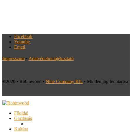
Facebook
Youtube
Email
Impresszum
•
Adatvédelmi tájékoztató
©2020 • Robinwood •
Nine Company Kft.
• Minden jog fenntartva
Főoldal
Gazdaság
Kultúra