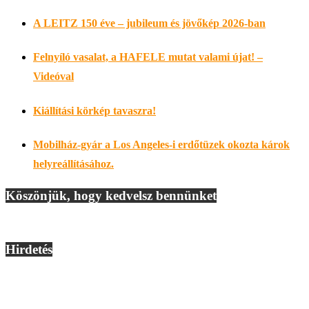
A LEITZ 150 éve – jubileum és jövőkép 2026-ban
Felnyíló vasalat, a HAFELE mutat valami újat! –
Videóval
Kiállítási körkép tavaszra!
Mobilház-gyár a Los Angeles-i erdőtüzek okozta károk
helyreállításához.
Köszönjük, hogy kedvelsz bennünket
Hirdetés