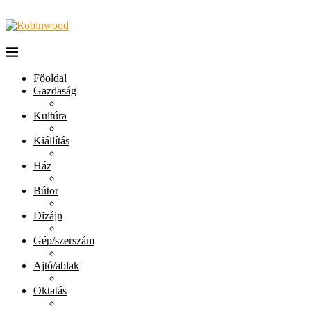
Főoldal
Gazdaság
Kultúra
Kiállítás
Ház
Bútor
Dizájn
Gép/szerszám
Ajtó/ablak
Oktatás