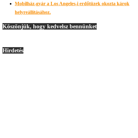
Mobilház-gyár a Los Angeles-i erdőtüzek okozta károk
helyreállításához.
Köszönjük, hogy kedvelsz bennünket
Hirdetés