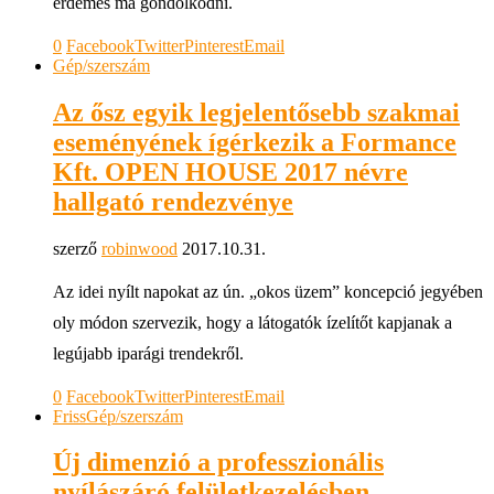
érdemes ma gondolkodni.
0
Facebook
Twitter
Pinterest
Email
Gép/szerszám
Az ősz egyik legjelentősebb szakmai
eseményének ígérkezik a Formance
Kft. OPEN HOUSE 2017 névre
hallgató rendezvénye
szerző
robinwood
2017.10.31.
Az idei nyílt napokat az ún. „okos üzem” koncepció jegyében
oly módon szervezik, hogy a látogatók ízelítőt kapjanak a
legújabb iparági trendekről.
0
Facebook
Twitter
Pinterest
Email
Friss
Gép/szerszám
Új dimenzió a professzionális
nyílászáró felületkezelésben