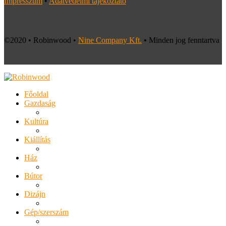
Impresszum
•
Adatvédelmi tájékoztató
©2020 • Robinwood •
Nine Company Kft.
• Minden jog fenntartva
Főoldal
Gazdaság
Kultúra
Kiállítás
Ház
Bútor
Dizájn
Gép/szerszám