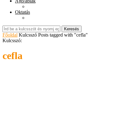
Ajtó/ablak
Oktatás
Keresés
Főoldal
Kulcsszó
Posts tagged with "cefla"
Kulcsszó:
cefla