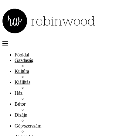
Főoldal
Gazdaság
Kultúra
Kiállítás
Ház
Bútor
Dizájn
Gép/szerszám