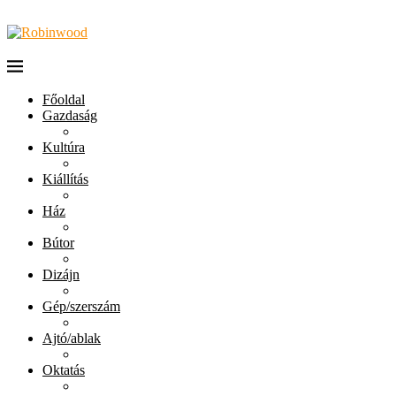
Főoldal
Gazdaság
Kultúra
Kiállítás
Ház
Bútor
Dizájn
Gép/szerszám
Ajtó/ablak
Oktatás