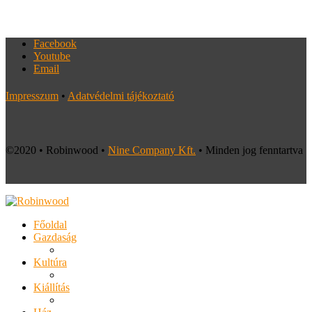
Facebook
Youtube
Email
Impresszum
•
Adatvédelmi tájékoztató
©2020 • Robinwood •
Nine Company Kft.
• Minden jog fenntartva
Főoldal
Gazdaság
Kultúra
Kiállítás