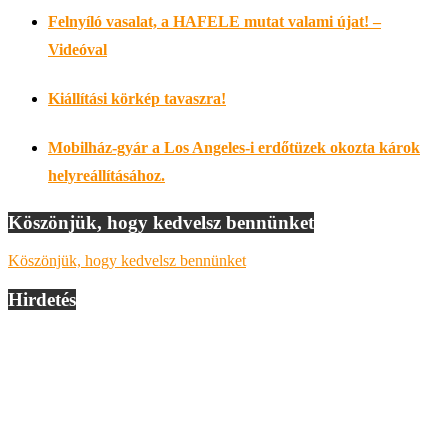
Felnyíló vasalat, a HAFELE mutat valami újat! –
Videóval
Kiállítási körkép tavaszra!
Mobilház-gyár a Los Angeles-i erdőtüzek okozta károk
helyreállításához.
Köszönjük, hogy kedvelsz bennünket
Köszönjük, hogy kedvelsz bennünket
Hirdetés