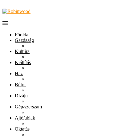
Főoldal
Gazdaság
Kultúra
Kiállítás
Ház
Bútor
Dizájn
Gép/szerszám
Ajtó/ablak
Oktatás