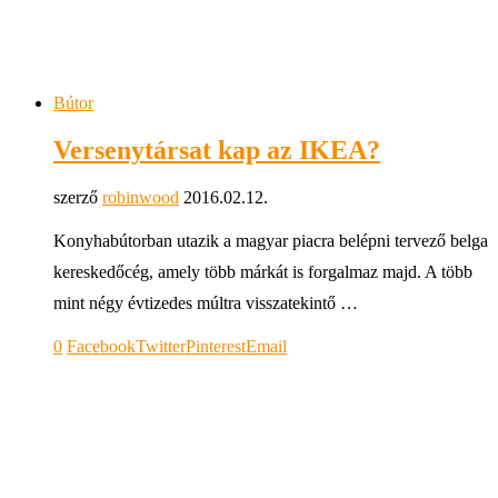
Bútor
Versenytársat kap az IKEA?
szerző
robinwood
2016.02.12.
Konyhabútorban utazik a magyar piacra belépni tervező belga
kereskedőcég, amely több márkát is forgalmaz majd. A több
mint négy évtizedes múltra visszatekintő …
0
Facebook
Twitter
Pinterest
Email