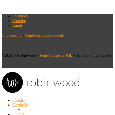
Facebook
Youtube
Email
Impresszum
•
Adatvédelmi tájékoztató
©2020 • Robinwood •
Nine Company Kft.
• Minden jog fenntartva
Főoldal
Gazdaság
Kultúra