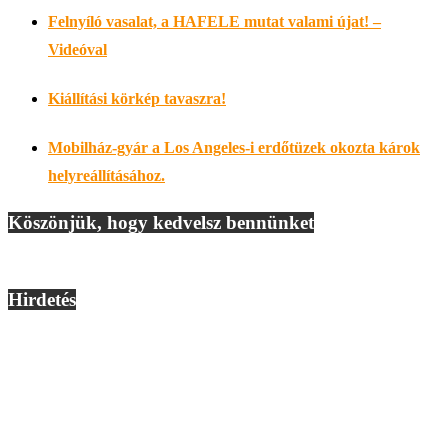
Felnyíló vasalat, a HAFELE mutat valami újat! –
Videóval
Kiállítási körkép tavaszra!
Mobilház-gyár a Los Angeles-i erdőtüzek okozta károk
helyreállításához.
Köszönjük, hogy kedvelsz bennünket
Hirdetés