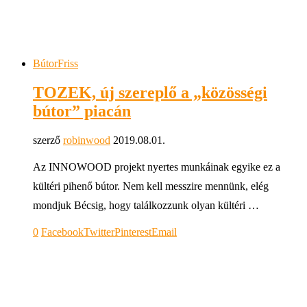
Bútor
Friss
TOZEK, új szereplő a „közösségi
bútor” piacán
szerző
robinwood
2019.08.01.
Az INNOWOOD projekt nyertes munkáinak egyike ez a
kültéri pihenő bútor. Nem kell messzire mennünk, elég
mondjuk Bécsig, hogy találkozzunk olyan kültéri …
0
Facebook
Twitter
Pinterest
Email