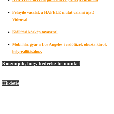
Felnyíló vasalat, a HAFELE mutat valami újat! –
Videóval
Kiállítási körkép tavaszra!
Mobilház-gyár a Los Angeles-i erdőtüzek okozta károk
helyreállításához.
Köszönjük, hogy kedvelsz bennünket
Hirdetés