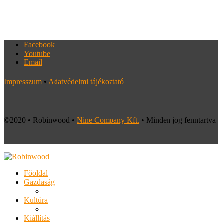
Facebook
Youtube
Email
Impresszum
•
Adatvédelmi tájékoztató
©2020 • Robinwood •
Nine Company Kft.
• Minden jog fenntartva
Főoldal
Gazdaság
Kultúra
Kiállítás