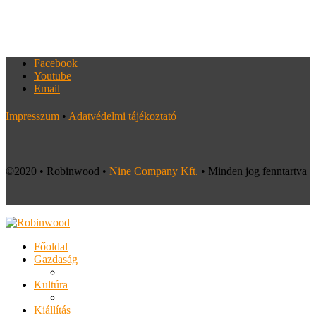
Facebook
Youtube
Email
Impresszum
•
Adatvédelmi tájékoztató
©2020 • Robinwood •
Nine Company Kft.
• Minden jog fenntartva
Főoldal
Gazdaság
Kultúra
Kiállítás