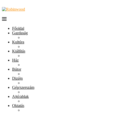
Főoldal
Gazdaság
Kultúra
Kiállítás
Ház
Bútor
Dizájn
Gép/szerszám
Ajtó/ablak
Oktatás