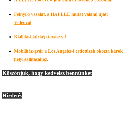
Felnyíló vasalat, a HAFELE mutat valami újat! –
Videóval
Kiállítási körkép tavaszra!
Mobilház-gyár a Los Angeles-i erdőtüzek okozta károk
helyreállításához.
Köszönjük, hogy kedvelsz bennünket
Hirdetés