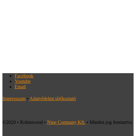
Facebook
Youtube
Email
Impresszum
•
Adatvédelmi tájékoztató
©2020 • Robinwood •
Nine Company Kft.
• Minden jog fenntartva