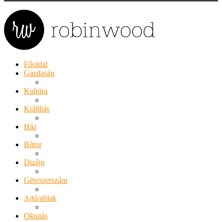
Főoldal
Gazdaság
Kultúra
Kiállítás
Ház
Bútor
Dizájn
Gép/szerszám
Ajtó/ablak
Oktatás