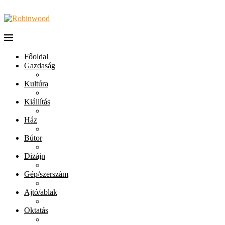
Főoldal
Gazdaság
Kultúra
Kiállítás
Ház
Bútor
Dizájn
Gép/szerszám
Ajtó/ablak
Oktatás