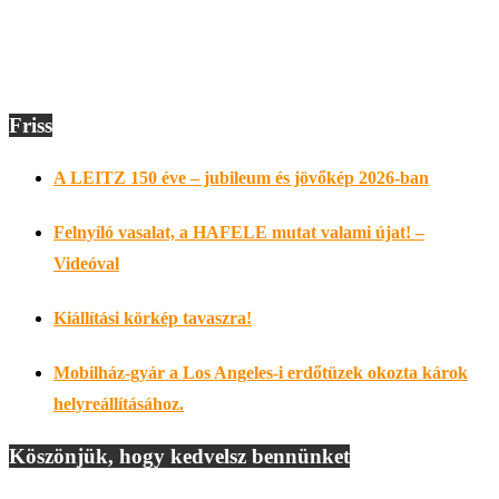
Friss
A LEITZ 150 éve – jubileum és jövőkép 2026-ban
Felnyíló vasalat, a HAFELE mutat valami újat! –
Videóval
Kiállítási körkép tavaszra!
Mobilház-gyár a Los Angeles-i erdőtüzek okozta károk
helyreállításához.
Köszönjük, hogy kedvelsz bennünket