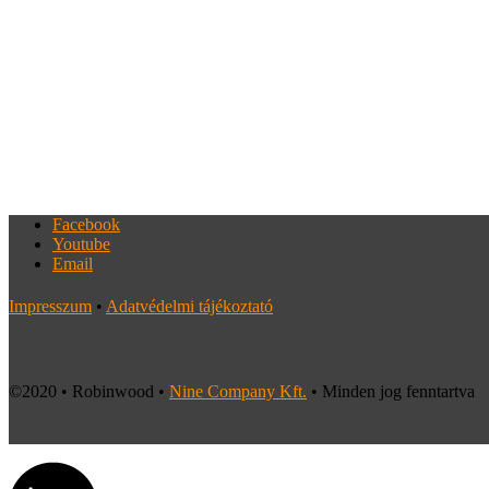
Facebook
Youtube
Email
Impresszum
•
Adatvédelmi tájékoztató
©2020 • Robinwood •
Nine Company Kft.
• Minden jog fenntartva