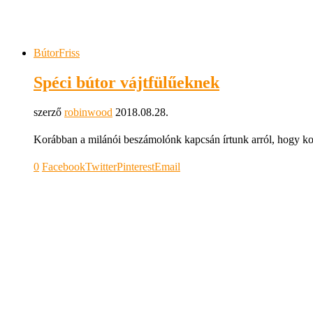
Bútor
Friss
Spéci bútor vájtfülűeknek
szerző
robinwood
2018.08.28.
Korábban a milánói beszámolónk kapcsán írtunk arról, hogy ko
0
Facebook
Twitter
Pinterest
Email