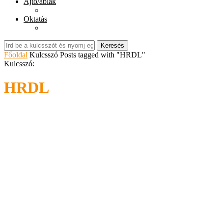
Ajtó/ablak
Oktatás
Keresés
Főoldal
Kulcsszó
Posts tagged with "HRDL"
Kulcsszó:
HRDL