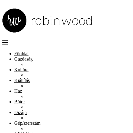
Főoldal
Gazdaság
Kultúra
Kiállítás
Ház
Bútor
Dizájn
Gép/szerszám