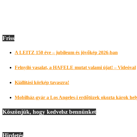
Friss
A LEITZ 150 éve – jubileum és jövőkép 2026-ban
Felnyíló vasalat, a HAFELE mutat valami újat! – Videóval
Kiállítási körkép tavaszra!
Mobilház-gyár a Los Angeles-i erdőtüzek okozta károk hely
Köszönjük, hogy kedvelsz bennünket
Hirdetés