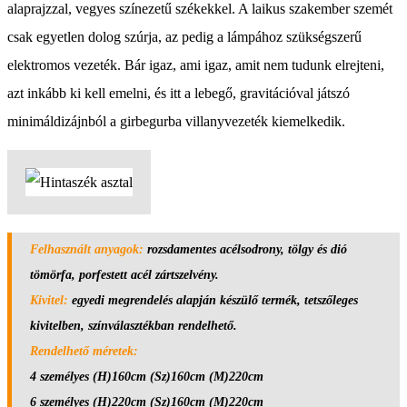
alaprajzzal, vegyes színezetű székekkel. A laikus szakember szemét
csak egyetlen dolog szúrja, az pedig a lámpához szükségszerű
elektromos vezeték. Bár igaz, ami igaz, amit nem tudunk elrejteni,
azt inkább ki kell emelni, és itt a lebegő, gravitációval játszó
minimáldizájnból a girbegurba villanyvezeték kiemelkedik.
Felhasznált anyagok:
rozsdamentes acélsodrony, tölgy és dió
tömörfa, porfestett acél zártszelvény.
Kivitel:
egyedi megrendelés alapján készülő termék, tetszőleges
kivitelben, színválasztékban rendelhető.
Rendelhető méretek:
4 személyes (H)160cm (Sz)160cm (M)220cm
6 személyes (H)220cm (Sz)160cm (M)220cm