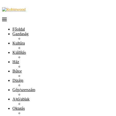
Főoldal
Gazdaság
Kultúra
Kiállítás
Ház
Bútor
Dizájn
Gép/szerszám
Ajtó/ablak
Oktatás