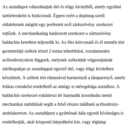
Az asztallapot választhatjuk dió és tölgy kivitelből, amely egyúttal
tartóelemként is funkcionál. Éppen ezért a duplung-szerű
oldalelemek mögött egy porfestett acél zártszelvény szerkezet
rejtőzik. A mechanikailag határozott szerkezet a zártszelvény
baldachin keretben teljesedik ki. Az éles körvonalú és él mentén tört
geometriájú székek közel 2 tonna teherbírású, rozsdamentes
acélsodronyokon függnek, melynek székoldali végpontjainak
zárókupakjai az asztallappal egyező dió, vagy tölgy kivitelben
készülnek. A székek tört ritmusával harmonizál a lámpaernyő, amely
feláras extraként rendelhető az amúgy is méregdrága asztalhoz. A
baldachin szerkezet euklideszi tér harmadik koordináta menti
mechanikai stabilitását segíti a felső részen található acélsodrony-
andráskereszt. Az asztaltípust a gyártónak hála egyedi kívánságra is
rendelhetjük, akár központi bárpultként kör, vagy téglalap