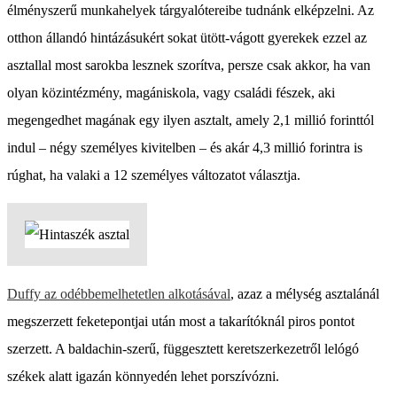
élményszerű munkahelyek tárgyalótereibe tudnánk elképzelni. Az
otthon állandó hintázásukért sokat ütött-vágott gyerekek ezzel az
asztallal most sarokba lesznek szorítva, persze csak akkor, ha van
olyan közintézmény, magániskola, vagy családi fészek, aki
megengedhet magának egy ilyen asztalt, amely 2,1 millió forinttól
indul – négy személyes kivitelben – és akár 4,3 millió forintra is
rúghat, ha valaki a 12 személyes változatot választja.
Duffy az odébbemelhetetlen alkotásával
, azaz a mélység asztalánál
megszerzett feketepontjai után most a takarítóknál piros pontot
szerzett. A baldachin-szerű, függesztett keretszerkezetről lelógó
székek alatt igazán könnyedén lehet porszívózni.