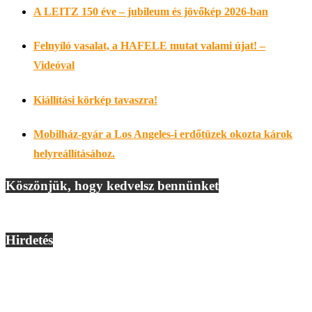
A LEITZ 150 éve – jubileum és jövőkép 2026-ban
Felnyíló vasalat, a HAFELE mutat valami újat! –
Videóval
Kiállítási körkép tavaszra!
Mobilház-gyár a Los Angeles-i erdőtüzek okozta károk
helyreállításához.
Köszönjük, hogy kedvelsz bennünket
Hirdetés