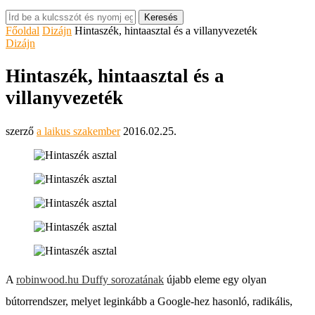
Keresés
Főoldal
Dizájn
Hintaszék, hintaasztal és a villanyvezeték
Dizájn
Hintaszék, hintaasztal és a
villanyvezeték
szerző
a laikus szakember
2016.02.25.
A
robinwood.hu
Duffy sorozatának
újabb eleme egy olyan
bútorrendszer, melyet leginkább a Google-hez hasonló, radikális,