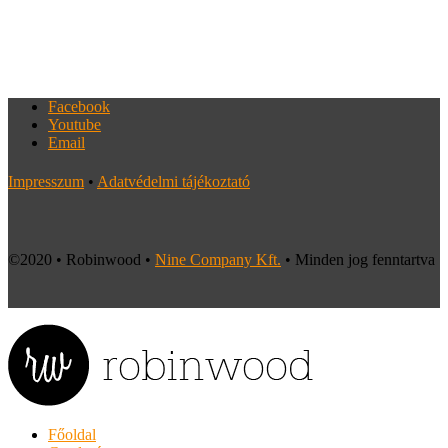
Facebook
Youtube
Email
Impresszum
•
Adatvédelmi tájékoztató
©2020 • Robinwood •
Nine Company Kft.
• Minden jog fenntartva
Főoldal