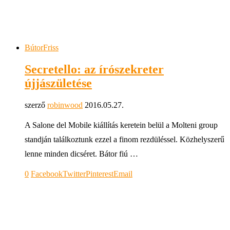
Bútor
Friss
Secretello: az írószekreter
újjászületése
szerző
robinwood
2016.05.27.
A Salone del Mobile kiállítás keretein belül a Molteni group
standján találkoztunk ezzel a finom rezdüléssel. Közhelyszerű
lenne minden dicséret. Bátor fiú …
0
Facebook
Twitter
Pinterest
Email