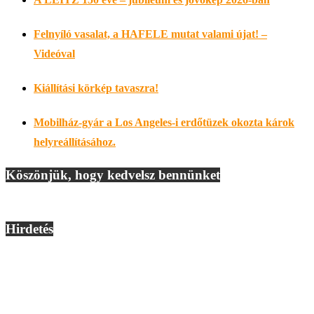
Felnyíló vasalat, a HAFELE mutat valami újat! –
Videóval
Kiállítási körkép tavaszra!
Mobilház-gyár a Los Angeles-i erdőtüzek okozta károk
helyreállításához.
Köszönjük, hogy kedvelsz bennünket
Hirdetés