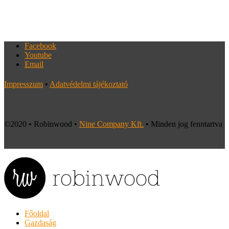
Facebook
Youtube
Email
Impresszum
•
Adatvédelmi tájékoztató
©2020 • Robinwood •
Nine Company Kft.
• Minden jog fenntartva
Főoldal
Gazdaság