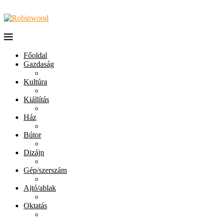
Főoldal
Gazdaság
Kultúra
Kiállítás
Ház
Bútor
Dizájn
Gép/szerszám
Ajtó/ablak
Oktatás