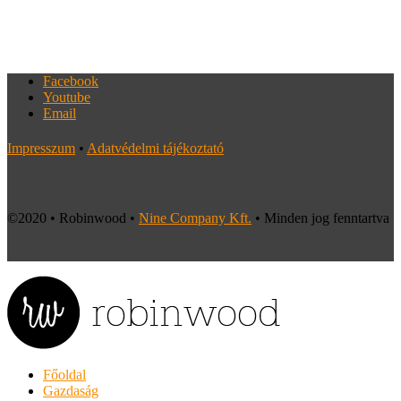
Facebook
Youtube
Email
Impresszum
•
Adatvédelmi tájékoztató
©2020 • Robinwood •
Nine Company Kft.
• Minden jog fenntartva
Főoldal
Gazdaság