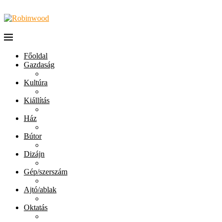
Főoldal
Gazdaság
Kultúra
Kiállítás
Ház
Bútor
Dizájn
Gép/szerszám
Ajtó/ablak
Oktatás