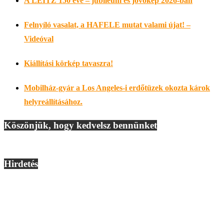
A LEITZ 150 éve – jubileum és jövőkép 2026-ban
Felnyíló vasalat, a HAFELE mutat valami újat! –
Videóval
Kiállítási körkép tavaszra!
Mobilház-gyár a Los Angeles-i erdőtüzek okozta károk
helyreállításához.
Köszönjük, hogy kedvelsz bennünket
Hirdetés