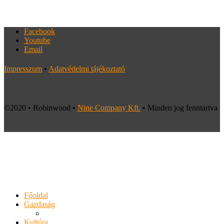
Facebook
Youtube
Email
Impresszum
•
Adatvédelmi tájékoztató
©2020 • Robinwood •
Nine Company Kft.
• Minden jog fenntartva
Főoldal
Gazdaság
Kultúra