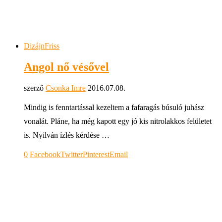
Dizájn
Friss
Angol nő vésővel
szerző
Csonka Imre
2016.07.08.
Mindig is fenntartással kezeltem a fafaragás búsuló juhász
vonalát. Pláne, ha még kapott egy jó kis nitrolakkos felületet
is. Nyilván ízlés kérdése …
0
Facebook
Twitter
Pinterest
Email