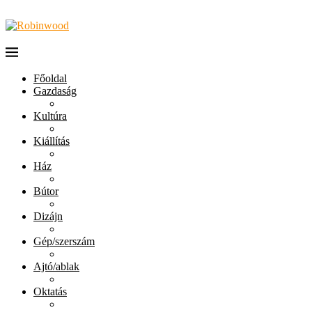
Főoldal
Gazdaság
Kultúra
Kiállítás
Ház
Bútor
Dizájn
Gép/szerszám
Ajtó/ablak
Oktatás