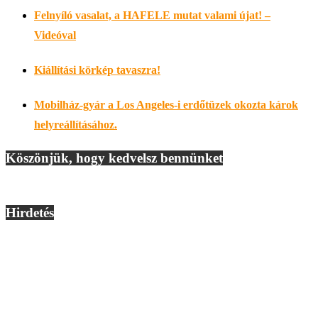
Felnyíló vasalat, a HAFELE mutat valami újat! –
Videóval
Kiállítási körkép tavaszra!
Mobilház-gyár a Los Angeles-i erdőtüzek okozta károk
helyreállításához.
Köszönjük, hogy kedvelsz bennünket
Hirdetés