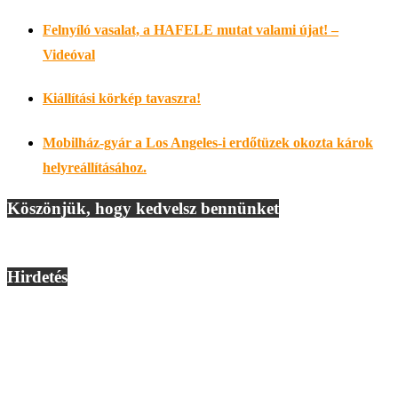
Felnyíló vasalat, a HAFELE mutat valami újat! –
Videóval
Kiállítási körkép tavaszra!
Mobilház-gyár a Los Angeles-i erdőtüzek okozta károk
helyreállításához.
Köszönjük, hogy kedvelsz bennünket
Hirdetés