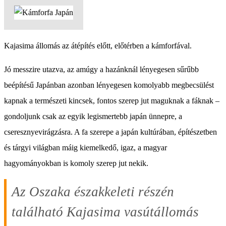
Kajasima állomás az átépítés előtt, előtérben a kámforfával.
Jó messzire utazva, az amúgy a hazánknál lényegesen sűrűbb
beépítésű Japánban azonban lényegesen komolyabb megbecsülést
kapnak a természeti kincsek, fontos szerep jut maguknak a fáknak –
gondoljunk csak az egyik legismertebb japán ünnepre, a
cseresznyevirágzásra. A fa szerepe a japán kultúrában, építészetben
és tárgyi világban máig kiemelkedő, igaz, a magyar
hagyományokban is komoly szerep jut nekik.
Az Oszaka északkeleti részén
található Kajasima vasútállomás