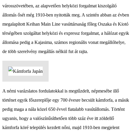
városszövetében, az alapvetően helyközi forgalmat kiszolgáló
állomás ősét még 1910-ben nyitották meg. A szintén abban az évben
megalapított Keihan Main Line vasúttársaság főleg Oszaka és Kiotó
térségében szolgáltat helyközi és expressz forgalmat, a hálózat egyik
állomása pedig a Kajasima, számos regionális vonat megállóhelye,
de több szerelvény megállás nélkül fut át rajta.
A némi varázslatos fordulatokkal is megtűzdelt, népmesébe illő
történet egyik főszereplője egy 700 évesre becsült kámforfa, a másik
pedig maga a nála közel 650 évvel fiatalabb vasútállomás. Történt
ugyanis, hogy a valószínűsíthetően több száz éve itt zöldellő
kámforfa köré település kezdett nőni, majd 1910-ben megjelent