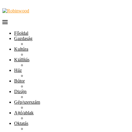
Főoldal
Gazdaság
Kultúra
Kiállítás
Ház
Bútor
Dizájn
Gép/szerszám
Ajtó/ablak
Oktatás