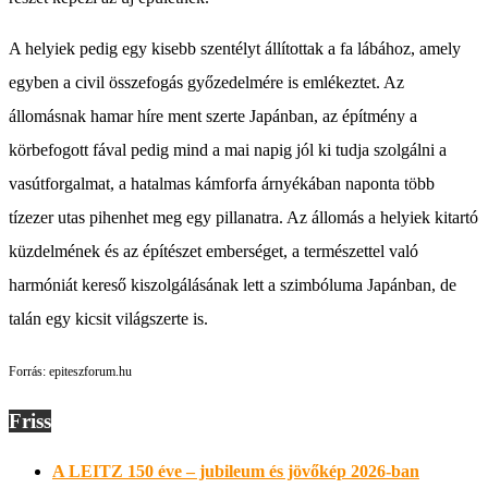
A helyiek pedig egy kisebb szentélyt állítottak a fa lábához, amely
egyben a civil összefogás győzedelmére is emlékeztet. Az
állomásnak hamar híre ment szerte Japánban, az építmény a
körbefogott fával pedig mind a mai napig jól ki tudja szolgálni a
vasútforgalmat, a hatalmas kámforfa árnyékában naponta több
tízezer utas pihenhet meg egy pillanatra. Az állomás a helyiek kitartó
küzdelmének és az építészet emberséget, a természettel való
harmóniát kereső kiszolgálásának lett a szimbóluma Japánban, de
talán egy kicsit világszerte is.
Forrás: epiteszforum.hu
Friss
A LEITZ 150 éve – jubileum és jövőkép 2026-ban