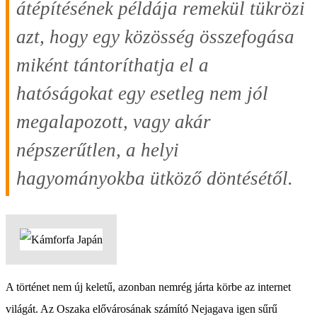
átépítésének példája remekül tükrözi
azt, hogy egy közösség összefogása
miként tántoríthatja el a
hatóságokat egy esetleg nem jól
megalapozott, vagy akár
népszerűtlen, a helyi
hagyományokba ütköző döntésétől.
A történet nem új keletű, azonban nemrég járta körbe az internet
világát. Az Oszaka elővárosának számító Nejagava igen sűrű