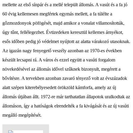
mellette az első sínpár és a mellé települt állomás. A vasút és a fa jó
60 évig kellemesen megfértek egymás mellett, a fa túlélte a
gőzmozdonyok pöfögését, majd amikor a vonalat villamosították,
úgy tűnt, fellélegezhet. Évtizedeken keresztül kellemes árnyékot,
esős időben pedig jó védelmet nyújtott az alatta várakozó utasoknak.
Az igazán nagy fenyegető veszély azonban az 1970-es években
készült lecsapni rá. A város és ezzel együtt a vasúti forgalom
növekedésével az állomás idővel szűknek bizonyult, megérett a
bővítésre. A tervekben azonban zavaró tényező volt az évszázadok
alatt szépen kiterebélyesedett örökzöld kámforfa, amely az új
állomás útjában állt. 1972-re már tarthatatlan állapotok uralkodtak az
állomáson, így a hatóságok elrendelték a fa kivágását és az új vasúti
megálló megépítését.