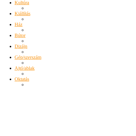
Kultúra
Kiállítás
Ház
Bútor
Dizájn
Gép/szerszám
Ajtó/ablak
Oktatás