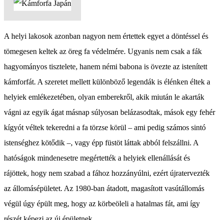
A helyi lakosok azonban nagyon nem értettek egyet a döntéssel és
tömegesen keltek az öreg fa védelmére. Ugyanis nem csak a fák
hagyományos tisztelete, hanem némi babona is övezte az istenített
kámforfát. A szeretet mellett különböző legendák is élénken éltek a
helyiek emlékezetében, olyan emberekről, akik miután le akarták
vágni az egyik ágat másnap súlyosan belázasodtak, mások egy fehér
kígyót véltek tekeredni a fa törzse körül – ami pedig számos sintó
istenséghez kötődik –, vagy épp füstöt láttak abból felszállni. A
hatóságok mindenesetre megértették a helyiek ellenállását és
rájöttek, hogy nem szabad a fához hozzányúlni, ezért újratervezték
az állomásépületet. Az 1980-ban átadott, magasított vasútállomás
végül úgy épült meg, hogy az körbeöleli a hatalmas fát, ami így
részét képezi az új épületnek.