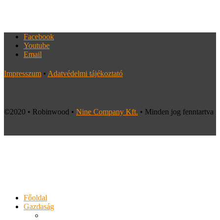
Facebook
Youtube
Email
Impresszum
•
Adatvédelmi tájékoztató
©2020 • Robinwood •
Nine Company Kft.
• Minden jog fenntartva
Főoldal
Gazdaság